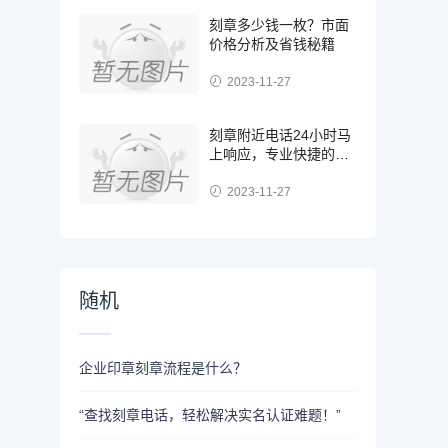
刻章多少钱一枚？市面
价格分析及省钱秘籍
2023-11-27
刻章附近电话24小时马
上响应，专业快捷的服
务等你来
2023-11-27
随机
企业印章刻章流程是什么？
“查找刻章电话，轻松解决实名认证难题！”