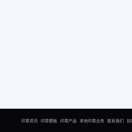
印章资讯
印章模板
印章产品
本地印章业务
联系我们
刻