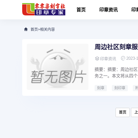
首页
印章资讯
印
首页
>
相关内容
周边社区刻章服
2023-
印章资讯
摘要：摘要：周边社区
务之一。本文将从四个
刻章
刻印章
刻章附近电话
附近
刻章附近在哪个地方有
首页
专业刻章
快速刻章
同城刻章
本地刻章