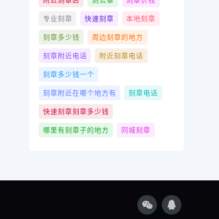
附近刻章店
刻公章
刻章价钱
专业刻章
快速刻章
本地刻章
刻章多少钱
周边刻章的地方
刻章附近电话
附近刻章电话
刻章多少钱一个
刻章附近在哪个地方有
刻章电话
快速刻章刻章多少钱
哪里有刻章子的地方
同城刻章