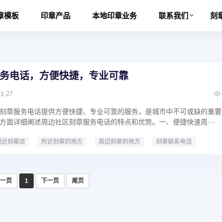
章模板
印章产品
本地印章业务
联系我们
刻
务电话，方便快捷，专业可靠
11-27
刻章服务电话提供方便快捷、专业可靠的服务，是城市中不可或缺的重要
方面详细阐述周边社区刻章服务电话的特点和优势。一、便捷快速周···
附近刻章店
附近刻章的地方
周边刻章的地方
刻章联系电话
刻章电话
附近刻章
刻章多少钱一枚
刻章多少钱一个
附近刻章店
刻章电话
刻公章
刻印章
刻章价钱
上一页
1
下一页
尾页
刻章多少钱
哪里有刻章子的地方
哪里能刻章
哪里有刻章的
哪里有刻章的地方