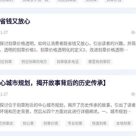
有刻章的
刻章多少钱一枚
附近刻章店
刻公章
刻章价钱
本地刻章
刻章多少钱
哪里有刻章的地方
哪里能刻章
省钱又放心
11-27
探讨刻章价格透明，如何让消费者既省钱又放心，引出读者的兴趣，并简
、透明的刻章价格1、刻章价格透明化的定义2、改进刻章价格透明···
附近刻章
附近刻章的地方
刻章联系电话
哪里有刻章的
心城市规划，揭开故事背后的历史传承】
11-27
探讨位于刻章附近的中心城市规划，揭开了历史传承的故事，引出了读者
环境和历史背景，然后从四个方面对此进行详细阐述。一、城市规划···
近刻章店
刻公章
刻章价钱
专业刻章
快速刻章
本地刻章
刻章的地方
哪里能刻章