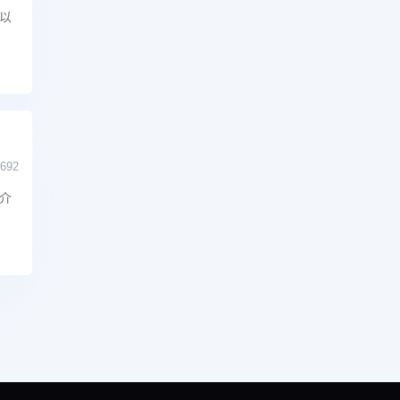
以
692
介