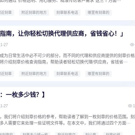
如何通过“价格透明、用心服务、精准传达客户需求”这三个方面···
附近刻章
附近刻章的地方
刻章联系电话
哪里有刻章的
近刻章店
刻公章
刻章价钱
专业刻章
快速刻章
本地刻章
刻章的地方
哪里能刻章
指南，让你轻松切换代理供应商，省钱省心！」
11-27
成为日常生活中必不可少的部分，而不同的代理和供应商提供的刻章价格
将介绍刻章价格查询指南，帮助读者轻松切换代理/供应商，省钱省···
附近刻章
附近刻章的地方
刻章联系电话
哪里有刻章的
近刻章店
刻公章
刻章价钱
专业刻章
快速刻章
：一枚多少钱？】
11-27
1
，我们将介绍刻章价格的参考，帮助读者了解到一枚刻章的价格范围。刻
多人需要它来处理一些证明文件等。在本文中，我们将通过四个方面···