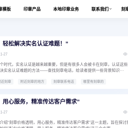
章模板
印章产品
本地印章业务
联系我们
刻
，轻松解决实名认证难题！”
11-27
个时代，实名认证是越来越重要，但是有很多人会被卡在刻章，认证这些
决实名认证难题的方法——查找刻章电话，给读者提供一些背景知识···
附近刻章
附近刻章的地方
刻章联系电话
哪里有刻章的
近刻章店
刻公章
刻章价钱
专业刻章
快速刻章
本地刻章
刻章的地方
哪里能刻章
，用心服务，精准传达客户需求”
11-27
介绍“刻章价格透明，用心服务，精准传达客户需求”这一主题，旨在探讨