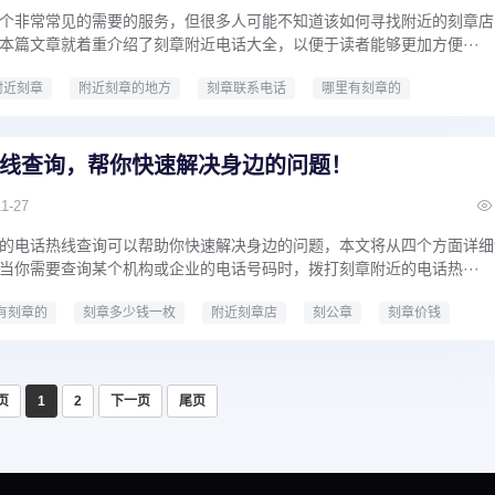
个非常常见的需要的服务，但很多人可能不知道该如何寻找附近的刻章店
本篇文章就着重介绍了刻章附近电话大全，以便于读者能够更加方便···
附近刻章
附近刻章的地方
刻章联系电话
哪里有刻章的
线查询，帮你快速解决身边的问题！
11-27
的电话热线查询可以帮助你快速解决身边的问题，本文将从四个方面详细
当你需要查询某个机构或企业的电话号码时，拨打刻章附近的电话热···
有刻章的
刻章多少钱一枚
附近刻章店
刻公章
刻章价钱
本地刻章
刻章多少钱
哪里有刻章的地方
哪里能刻章
页
1
2
下一页
尾页